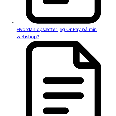
Hvordan opsætter jeg OnPay på min
webshop?