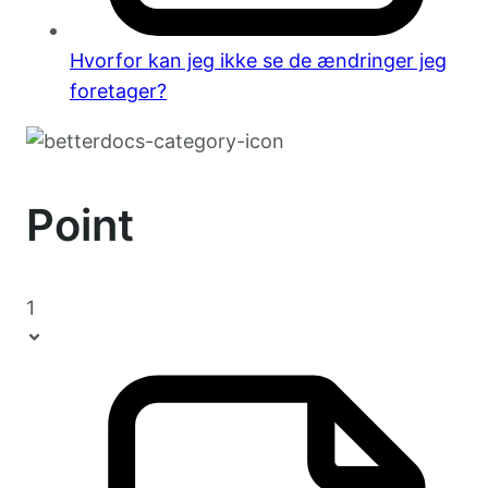
Hvorfor kan jeg ikke se de ændringer jeg
foretager?
Point
1