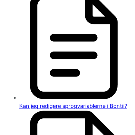
Kan jeg redigere sprogvariablerne i Bontii?