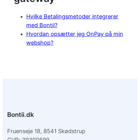
Hvilke Betalingsmetoder integrerer
med Bontii?
Hvordan opsætter jeg OnPay på min
webshop?
Bontii.dk
Fruenseje 18, 8541 Skødstrup
CVR: 39300699