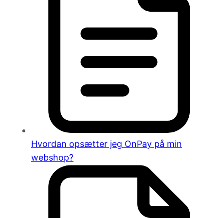
Hvordan opsætter jeg OnPay på min
webshop?