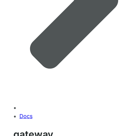
Docs
gateway