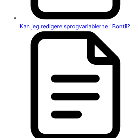
Kan jeg redigere sprogvariablerne i Bontii?