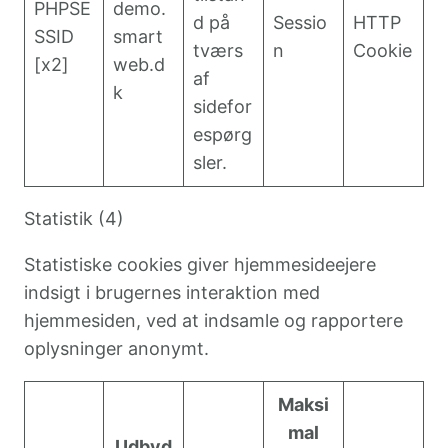
PHPSE
demo.
d på
Sessio
HTTP
SSID
smart
tværs
n
Cookie
[x2]
web.d
af
k
sidefor
espørg
sler.
Statistik (4)
Statistiske cookies giver hjemmesideejere
indsigt i brugernes interaktion med
hjemmesiden, ved at indsamle og rapportere
oplysninger anonymt.
Maksi
mal
Udbyd