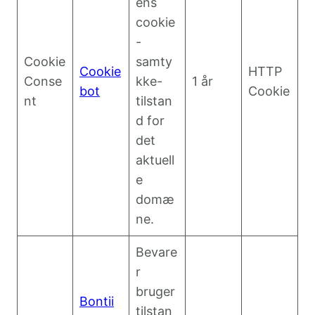
ens
cookie
-
Cookie
samty
Cookie
HTTP
Conse
kke-
1 år
bot
Cookie
nt
tilstan
d for
det
aktuell
e
domæ
ne.
Bevare
r
bruger
Bontii
tilstan