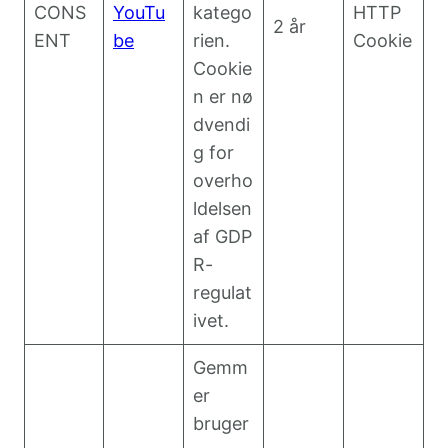
CONS
YouTu
katego
HTTP
2 år
ENT
be
rien.
Cookie
Cookie
n er nø
dvendi
g for
overho
ldelsen
af GDP
R-
regulat
ivet.
Gemm
er
bruger