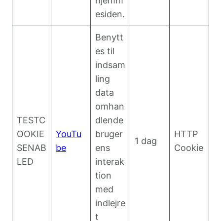
hjemm
esiden.
Benytt
es til
indsam
ling
data
omhan
TESTC
dlende
OOKIE
YouTu
bruger
HTTP
1 dag
SENAB
be
ens
Cookie
LED
interak
tion
med
indlejre
t