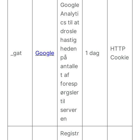
Google
Analyti
cs til at
drosle
hastig
heden
HTTP
_gat
Google
1 dag
på
Cookie
antalle
t af
foresp
ørgsler
til
server
en
Registr