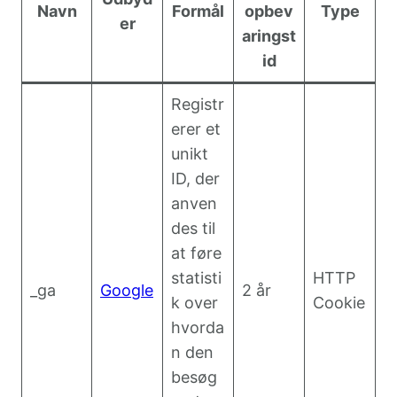
Navn
Formål
opbev
Type
er
aringst
id
Registr
erer et
unikt
ID, der
anven
des til
at føre
statisti
HTTP
_ga
Google
2 år
k over
Cookie
hvorda
n den
besøg