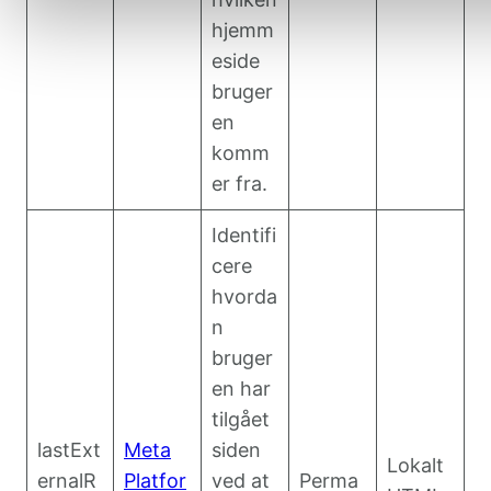
hjemm
eside
bruger
en
komm
er fra.
Identifi
cere
hvorda
n
bruger
en har
tilgået
lastExt
Meta
siden
Lokalt
ernalR
Platfor
ved at
Perma