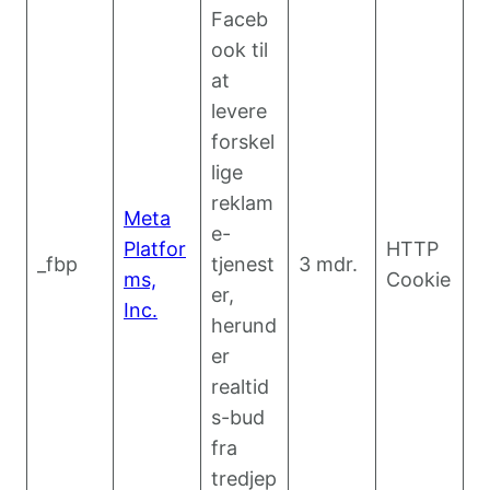
Faceb
ook til
at
levere
forskel
lige
reklam
Meta
e-
Platfor
HTTP
_fbp
tjenest
3 mdr.
ms,
Cookie
er,
Inc.
herund
er
realtid
s-bud
fra
tredjep