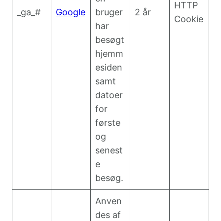
HTTP
_ga_#
Google
bruger
2 år
Cookie
har
besøgt
hjemm
esiden
samt
datoer
for
første
og
senest
e
besøg.
Anven
des af