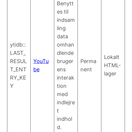
Benytt
es til
indsam
ling
data
ytidb::
omhan
LAST_
dlende
Lokalt
RESUL
YouTu
bruger
Perma
HTML-
T_ENT
be
ens
nent
lager
RY_KE
interak
Y
tion
med
indlejre
t
indhol
d.