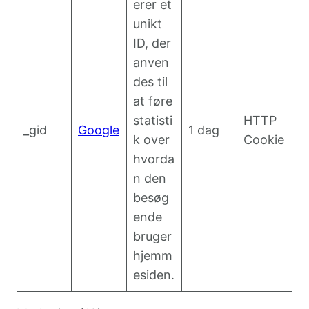
erer et
unikt
ID, der
anven
des til
at føre
statisti
HTTP
_gid
Google
1 dag
k over
Cookie
hvorda
n den
besøg
ende
bruger
hjemm
esiden.