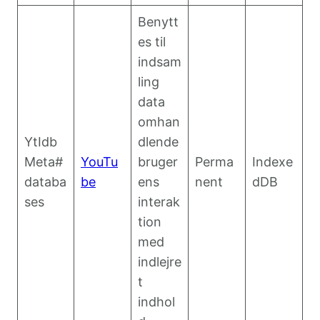
Benytt
es til
indsam
ling
data
omhan
YtIdb
dlende
Meta#
YouTu
bruger
Perma
Indexe
databa
be
ens
nent
dDB
ses
interak
tion
med
indlejre
t
indhol