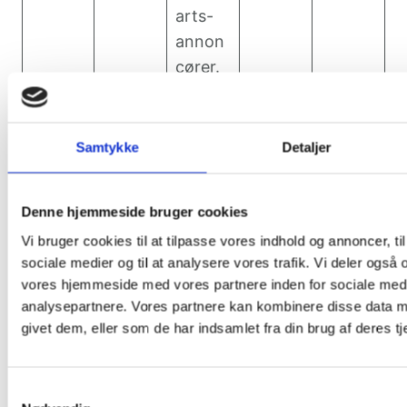
arts-
annon
cører.
Benytt
es til
Samtykke
Detaljer
indsam
ling
data
Denne hjemmeside bruger cookies
omhan
Vi bruger cookies til at tilpasse vores indhold og annoncer, til 
LAST_
dlende
sociale medier og til at analysere vores trafik. Vi deler også
RESUL
vores hjemmeside med vores partnere inden for sociale med
YouTu
bruger
Sessio
HTTP
T_ENT
analysepartnere. Vores partnere kan kombinere disse data m
be
ens
n
Cookie
RY_KE
givet dem, eller som de har indsamlet fra din brug af deres tj
interak
Y
tion
med
Samtykkevalg