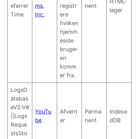
HTML-
eferrer
ms,
registr
nent
lager
Time
Inc.
ere
hvilken
hjemm
eside
bruger
en
komm
er fra.
LogsD
atabas
eV2:V#
YouTu
Afvent
Perma
Indexe
||Logs
be
er
nent
dDB
Reque
stsSto