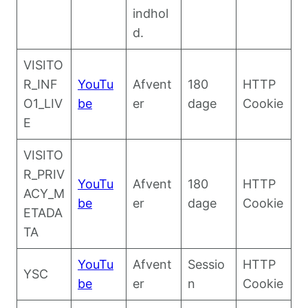
indhol
d.
VISITO
R_INF
YouTu
Afvent
180
HTTP
O1_LIV
be
er
dage
Cookie
E
VISITO
R_PRIV
YouTu
Afvent
180
HTTP
ACY_M
be
er
dage
Cookie
ETADA
TA
YouTu
Afvent
Sessio
HTTP
YSC
be
er
n
Cookie