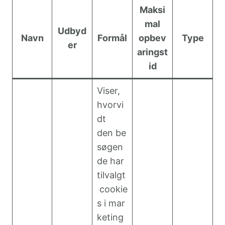
Maksi
mal
Udbyd
Navn
Formål
opbev
Type
er
aringst
id
Viser,
hvorvi
dt
den be
søgen
de har
tilvalgt
cookie
s i mar
keting