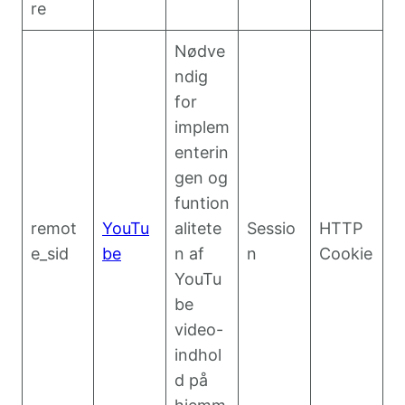
re
Nødve
ndig
for
implem
enterin
gen og
funtion
remot
YouTu
alitete
Sessio
HTTP
e_sid
be
n af
n
Cookie
YouTu
be
video-
indhol
d på