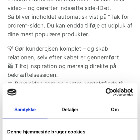
video – og derefter indsætte side-ID’et.
Så bliver indholdet automatisk vist på “Tak for
ordren”-siden. Du kan endda tilføje et udpluk af
dine mest populære produkter.
💡 Gør kunderejsen komplet – og skab
relationen, selv efter købet er gennemført.
🛍️ Tilføj inspiration og mersalg direkte på
bekræftelsessiden.
🤝 Brug siden som en ekstra kontaktflade til
dine loyale kunder.
Samtykke
Detaljer
Om
🎬 Videoindstillinger
Denne hjemmeside bruger cookies
Giv dine sider liv med video