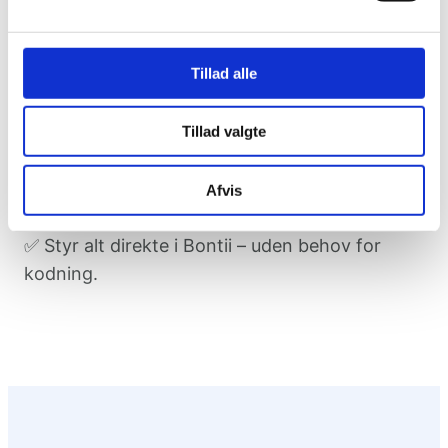
fremhæve produkter.
📱 Giv en optimal oplevelse på både mobil og
desktop.
Tillad alle
Tillad valgte
Fordele
✅ Gør indholdssiderne mere levende og
inspirerende.
Afvis
✅ Skab mersalg og relationer efter købet.
✅ Styr alt direkte i Bontii – uden behov for
kodning.