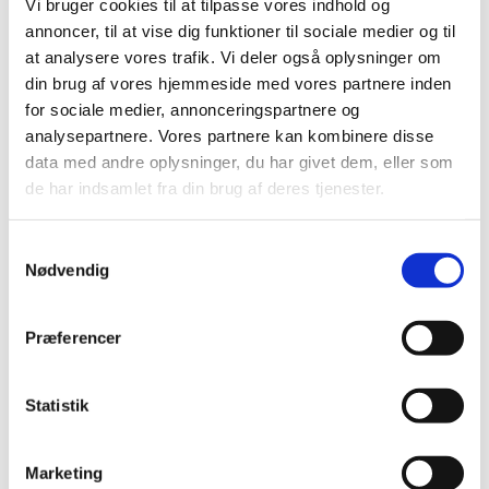
Vi bruger cookies til at tilpasse vores indhold og
annoncer, til at vise dig funktioner til sociale medier og til
Med
Videoindstillinger
kan du indsætte en
at analysere vores trafik. Vi deler også oplysninger om
video i toppen af enhver indholdsside – fx
din brug af vores hjemmeside med vores partnere inden
forsiden, en landingsside eller en
for sociale medier, annonceringspartnere og
brandpræsentation.
analysepartnere. Vores partnere kan kombinere disse
Du kan tilføje tekst, logo og link som overlay,
data med andre oplysninger, du har givet dem, eller som
så videoen bliver en aktiv del af din
de har indsamlet fra din brug af deres tjenester.
kommunikation.
Samtykkevalg
Har du forskellige videoformater til desktop og
Nødvendig
mobil, kan du indsætte begge versioner –
Bontii sørger automatisk for, at den rigtige
Præferencer
video vises afhængigt af enheden.
Statistik
🔥 Skab stemning og engagement med
videoindhold.
🎯 Brug video til at fortælle din historie eller
Marketing